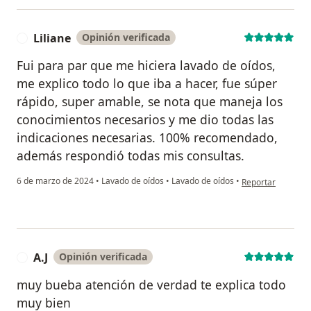
Liliane
Opinión verificada
L
Fui para par que me hiciera lavado de oídos,
me explico todo lo que iba a hacer, fue súper
rápido, super amable, se nota que maneja los
conocimientos necesarios y me dio todas las
indicaciones necesarias. 100% recomendado,
además respondió todas mis consultas.
en opinión del usu
6 de marzo de 2024
•
Lavado de oídos
•
Lavado de oídos
•
Reportar
A.J
Opinión verificada
A
muy bueba atención de verdad te explica todo
muy bien