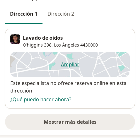
Dirección 1
Dirección 2
Lavado de oídos
O‘higgins 398,
Los Ángeles
4430000
Ampliar
se abre en una nueva pestañ
Disponibilidad
Este especialista no ofrece reserva online en esta
dirección
¿Qué puedo hacer ahora?
Mostrar más detalles
sobre la dirección