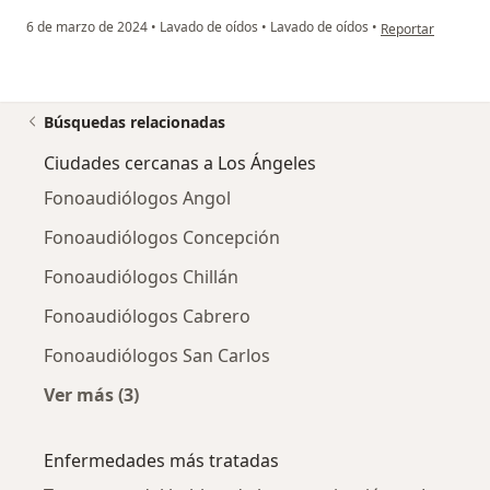
en opinión del usu
6 de marzo de 2024
•
Lavado de oídos
•
Lavado de oídos
•
Reportar
Búsquedas relacionadas
Ciudades cercanas a Los Ángeles
Fonoaudiólogos Angol
Fonoaudiólogos Concepción
Fonoaudiólogos Chillán
Fonoaudiólogos Cabrero
Fonoaudiólogos San Carlos
Ver más (3)
Más en esta categoría: Ciudades cercanas a L
Enfermedades más tratadas