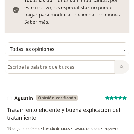
Todas las opiniones son importantes, por
este motivo, los especialistas no pueden
pagar para modificar o eliminar opiniones.
Más información sobre opiniones
Saber más.
Busca en opiniones
Agustin
Opinión verificada
A
Tratamiento eficiente y buena explicacion del
tratamiento
en opinión del usu
19 de junio de 2024
•
Lavado de oídos
•
Lavado de oídos
•
Reportar