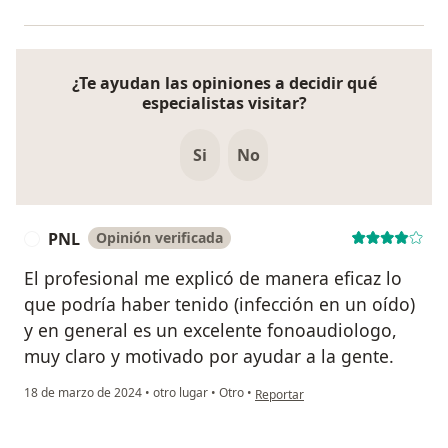
¿Te ayudan las opiniones a decidir qué
especialistas visitar?
Si
No
PNL
Opinión verificada
P
El profesional me explicó de manera eficaz lo
que podría haber tenido (infección en un oído)
y en general es un excelente fonoaudiologo,
muy claro y motivado por ayudar a la gente.
en opinión del usuario PNL
18 de marzo de 2024
•
otro lugar
•
Otro
•
Reportar