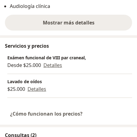
la Audiología a compañeros y alumos de semestres
Audiología clínica
superiores, mi trayectoria haciendo lavados de oídos
comienza en el año 2020. Cuento con doble
Mostrar más detalles
recomendación Ad Honorem en el área.
sobre la experiencia
Servicios y precios
Exámen funcional de VIII par craneal,
Desde $25.000
Detalles
Lavado de oídos
$25.000
Detalles
¿Cómo funcionan los precios?
Consultas (2)