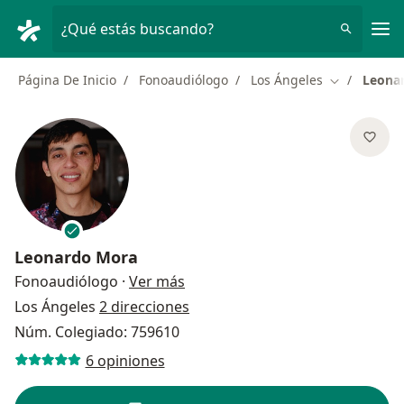
Men
¿Qué estás buscando?
Página De Inicio
Fonoaudiólogo
Los Ángeles
Leona
Cambiar de 
Leonardo Mora
sobre las especializaciones
Fonoaudiólogo
·
Ver más
Los Ángeles
2 direcciones
Núm. Colegiado: 759610
6 opiniones