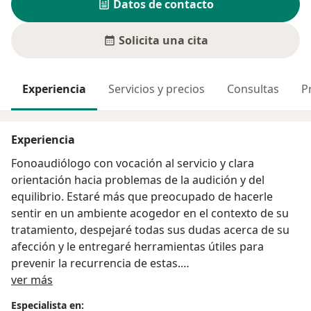
Datos de contacto
Solicita una cita
Experiencia
Servicios y precios
Consultas
P
Experiencia
Fonoaudiólogo con vocación al servicio y clara
orientación hacia problemas de la audición y del
equilibrio. Estaré más que preocupado de hacerle
sentir en un ambiente acogedor en el contexto de su
tratamiento, despejaré todas sus dudas acerca de su
afección y le entregaré herramientas útiles para
prevenir la recurrencia de estas.
Sobre mí
ver más
Hice tutorías en pregrado a compañeros en el área de
Especialista en: