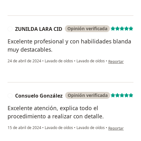
ZUNILDA LARA CID
Opinión verificada
Z
Excelente profesional y con habilidades blanda
muy destacables.
en opinión del us
24 de abril de 2024
•
Lavado de oídos
•
Lavado de oídos
•
Reportar
Consuelo González
Opinión verificada
C
Excelente atención, explica todo el
procedimiento a realizar con detalle.
en opinión del usu
15 de abril de 2024
•
Lavado de oídos
•
Lavado de oídos
•
Reportar