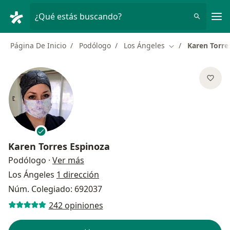
Men
¿Qué estás buscando?
Página De Inicio
Podólogo
Los Ángeles
Karen Torre
Cambiar de ciuda
Karen Torres Espinoza
sobre las especializaciones
Podólogo
·
Ver más
Los Ángeles
1 dirección
Núm. Colegiado: 692037
242 opiniones