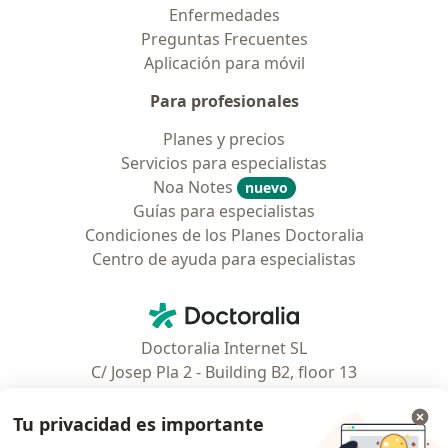
Enfermedades
Preguntas Frecuentes
Aplicación para móvil
Para profesionales
Planes y precios
Servicios para especialistas
Noa Notes
nuevo
Guías para especialistas
Condiciones de los Planes Doctoralia
Centro de ayuda para especialistas
Contacto
Doctoralia - Página de inicio
Doctoralia Internet SL
C/ Josep Pla 2 - Building B2, floor 13
08019 Barcelona, Spain
Tu privacidad es importante
Facebook
se abre en una nueva pest