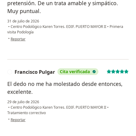
pretensión. De un trata amable y simpático.
Muy puntual.
31 de julio de 2026
•
Centro Podológico Karen Torres. EDIF. PUERTO MAYOR II
•
Primera
visita Podología
en opinión del usuario CS
•
Reportar
Francisco Pulgar
Cita verificada
F
El dedo no me ha molestado desde entonces,
excelente.
29 de julio de 2026
•
Centro Podológico Karen Torres. EDIF. PUERTO MAYOR II
•
Tratamiento correctivo
en opinión del usuario Francisco Pulgar
•
Reportar