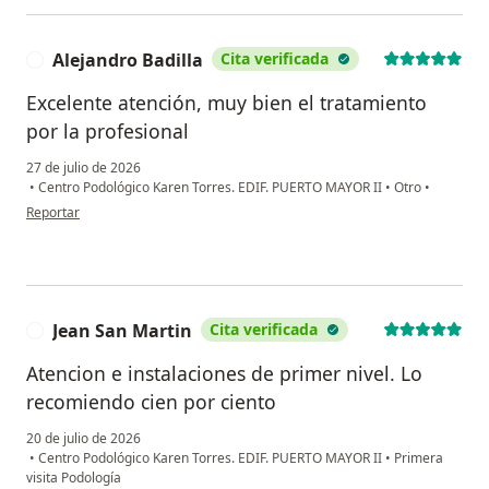
Alejandro Badilla
Cita verificada
A
Excelente atención, muy bien el tratamiento
por la profesional
27 de julio de 2026
•
Centro Podológico Karen Torres. EDIF. PUERTO MAYOR II
•
Otro
•
en opinión del usuario Alejandro Badilla
Reportar
Jean San Martin
Cita verificada
J
Atencion e instalaciones de primer nivel. Lo
recomiendo cien por ciento
20 de julio de 2026
•
Centro Podológico Karen Torres. EDIF. PUERTO MAYOR II
•
Primera
visita Podología