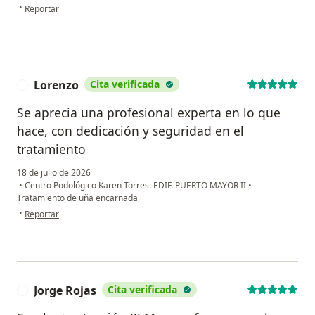
en opinión del usuario Jean San Martin
•
Reportar
Lorenzo
Cita verificada
L
Se aprecia una profesional experta en lo que
hace, con dedicación y seguridad en el
tratamiento
18 de julio de 2026
•
Centro Podológico Karen Torres. EDIF. PUERTO MAYOR II
•
Tratamiento de uña encarnada
en opinión del usuario Lorenzo
•
Reportar
Jorge Rojas
Cita verificada
J