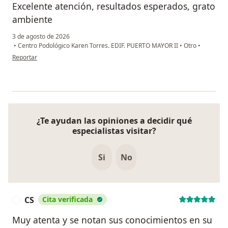
Excelente atención, resultados esperados, grato
ambiente
3 de agosto de 2026
•
Centro Podológico Karen Torres. EDIF. PUERTO MAYOR II
•
Otro
•
en opinión del usuario Daniela
Reportar
¿Te ayudan las opiniones a decidir qué
especialistas visitar?
Si
No
CS
Cita verificada
C
Muy atenta y se notan sus conocimientos en su