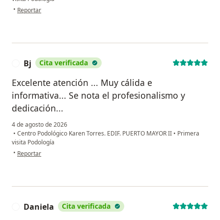
en opinión del usuario Exequiel
•
Reportar
Bj
Cita verificada
B
Excelente atención ... Muy cálida e
informativa... Se nota el profesionalismo y
dedicación...
4 de agosto de 2026
•
Centro Podológico Karen Torres. EDIF. PUERTO MAYOR II
•
Primera
visita Podología
en opinión del usuario Bj
•
Reportar
Daniela
Cita verificada
D