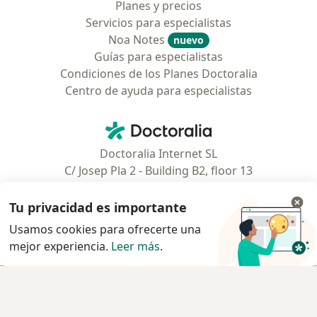
Planes y precios
Servicios para especialistas
Noa Notes
nuevo
Guías para especialistas
Condiciones de los Planes Doctoralia
Centro de ayuda para especialistas
Contacto
Doctoralia - Página de inicio
Doctoralia Internet SL
C/ Josep Pla 2 - Building B2, floor 13
08019 Barcelona, Spain
Tu privacidad es importante
Facebook
se abre en una nueva pest
Usamos cookies para ofrecerte una
mejor experiencia.
Leer más
.
se abre en una nueva pestaña
se abre en una nueva pestaña
se abre en una nueva pestaña
se abre en una nueva pes
se abre en 
se a
Polska
,
Türkiye
,
España
,
Italia
,
Deutschland
,
Česko
,
Reservar cita
se abre en una nueva pestaña
se abre en una nueva pestaña
se abre en una nueva pestaña
se abre en una nueva p
se abre en 
se abr
Portugal
,
México
,
Chile
,
Brasil
,
Argentina
,
Perú
,
Reservar cita
se abre en una nueva pe
Colombia