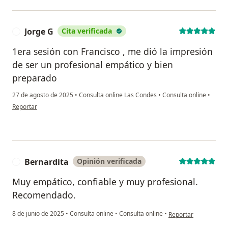
Jorge G
Cita verificada
J
1era sesión con Francisco , me dió la impresión
de ser un profesional empático y bien
preparado
27 de agosto de 2025
•
Consulta online Las Condes
•
Consulta online
•
en opinión del usuario Jorge G
Reportar
Bernardita
Opinión verificada
B
Muy empático, confiable y muy profesional.
Recomendado.
en opinión del usuar
8 de junio de 2025
•
Consulta online
•
Consulta online
•
Reportar