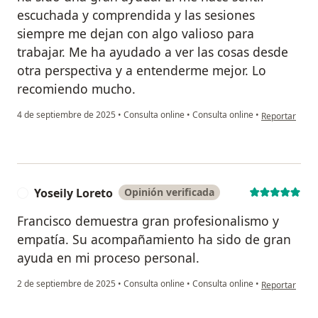
escuchada y comprendida y las sesiones
siempre me dejan con algo valioso para
trabajar. Me ha ayudado a ver las cosas desde
otra perspectiva y a entenderme mejor. Lo
recomiendo mucho.
en opinión del
4 de septiembre de 2025
•
Consulta online
•
Consulta online
•
Reportar
Yoseily Loreto
Opinión verificada
Y
Francisco demuestra gran profesionalismo y
empatía. Su acompañamiento ha sido de gran
ayuda en mi proceso personal.
en opinión del
2 de septiembre de 2025
•
Consulta online
•
Consulta online
•
Reportar