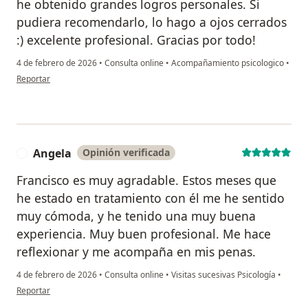
he obtenido grandes logros personales. Si
pudiera recomendarlo, lo hago a ojos cerrados
:) excelente profesional. Gracias por todo!
4 de febrero de 2026
•
Consulta online
•
Acompañamiento psicologico
•
en opinión del usuario Francisca
Reportar
Angela
Opinión verificada
A
Francisco es muy agradable. Estos meses que
he estado en tratamiento con él me he sentido
muy cómoda, y he tenido una muy buena
experiencia. Muy buen profesional. Me hace
reflexionar y me acompaña en mis penas.
4 de febrero de 2026
•
Consulta online
•
Visitas sucesivas Psicología
•
en opinión del usuario Angela
Reportar