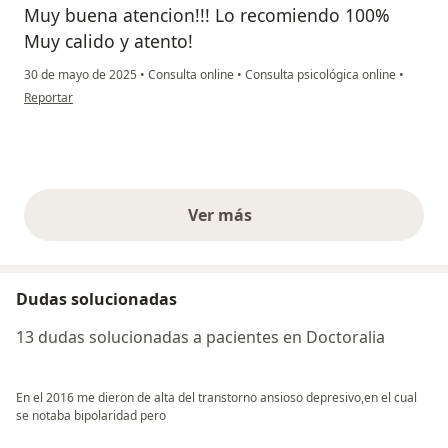
Muy buena atencion!!! Lo recomiendo 100%
Muy calido y atento!
30 de mayo de 2025
•
Consulta online
•
Consulta psicológica online
•
en opinión del usuario Amelia Espinosa
Reportar
Ver más
opiniones anteriores
Dudas solucionadas
13 dudas solucionadas a pacientes en Doctoralia
En el 2016 me dieron de alta del transtorno ansioso depresivo,en el cual
se notaba bipolaridad pero