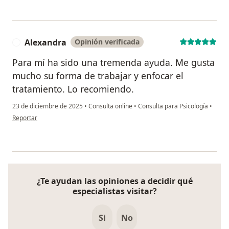
Alexandra
Opinión verificada
A
Para mí ha sido una tremenda ayuda. Me gusta
mucho su forma de trabajar y enfocar el
tratamiento. Lo recomiendo.
23 de diciembre de 2025
•
Consulta online
•
Consulta para Psicología
•
en opinión del usuario Alexandra
Reportar
¿Te ayudan las opiniones a decidir qué
especialistas visitar?
Si
No