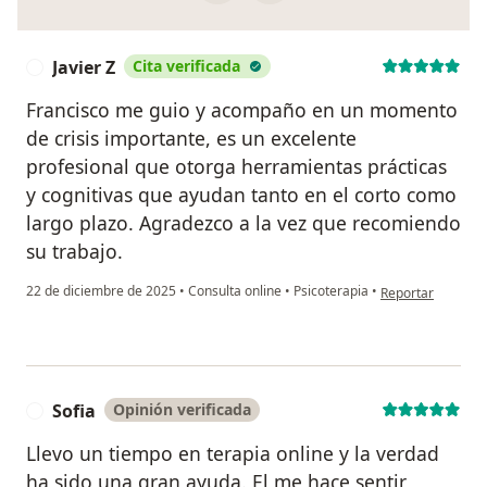
Javier Z
Cita verificada
J
Francisco me guio y acompaño en un momento
de crisis importante, es un excelente
profesional que otorga herramientas prácticas
y cognitivas que ayudan tanto en el corto como
largo plazo. Agradezco a la vez que recomiendo
su trabajo.
en opinión del usu
22 de diciembre de 2025
•
Consulta online
•
Psicoterapia
•
Reportar
Sofia
Opinión verificada
S
Llevo un tiempo en terapia online y la verdad
ha sido una gran ayuda. El me hace sentir