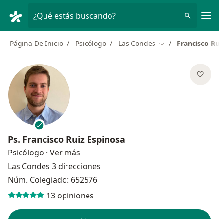
Men
¿Qué estás buscando?
Página De Inicio
Psicólogo
Las Condes
Francisco Ru
Cambiar de ciuda
Ps.
Francisco Ruiz Espinosa
sobre las especializaciones
Psicólogo
·
Ver más
Las Condes
3 direcciones
Núm. Colegiado: 652576
13 opiniones