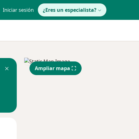
Iniciar sesión
¿Eres un especialista?
Ampliar mapa
Mié
Jue
Vie
12 Ago
13 Ago
14 Ago