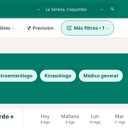
dad, enfermedad o nombre
ciudad o comuna
ibles
Previsión
Más filtros
•
1
troenterólogo
Kinesiólogo
Médico general
ardo
Hoy
Mañana
Lun
Mar
8 Ago
9 Ago
10 Ago
11 Ago