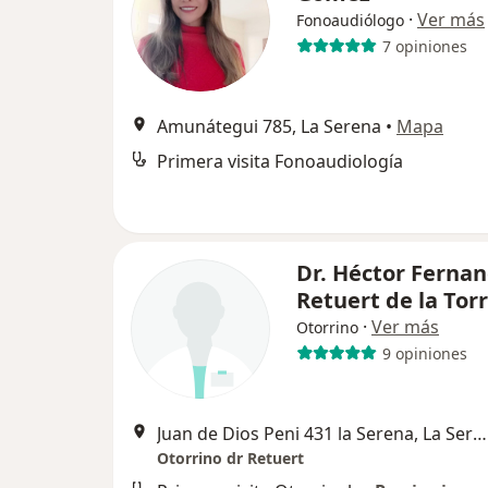
·
Ver más
Fonoaudiólogo
7 opiniones
Amunátegui 785, La Serena
•
Mapa
Primera visita Fonoaudiología
Dr. Héctor Ferna
Retuert de la Tor
·
Ver más
Otorrino
9 opiniones
Juan de Dios Peni 431 la Serena, La Serena
Otorrino dr Retuert