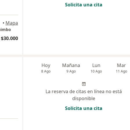
Solicita una cita
•
Mapa
quimbo
$30.000
Hoy
Mañana
Lun
Mar
8 Ago
9 Ago
10 Ago
11 Ago
La reserva de citas en línea no está
disponible
Solicita una cita