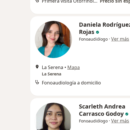
Primera visita Otorrinolaringología
Precio sin es
Daniela Rodrígue
Rojas
·
Ver más
Fonoaudiólogo
La Serena
•
Mapa
La Serena
Fonoaudiología a domicilio
Scarleth Andrea
Carrasco Godoy
·
Ver más
Fonoaudiólogo