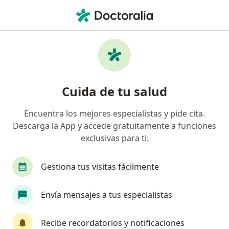
Men
Patologías De La Córnea • Temuco, Araucanía
Filtros
• 1
Previsión
Mapa
Especialistas en Patologías de la córnea en
Cuida de tu salud
Temuco
Encuentra los mejores especialistas y pide cita.
Descarga la App y accede gratuitamente a funciones
¿Qué especialidad estás buscando?
exclusivas para ti:
Oftalmólogo
Patólogo
Anestesista
C
Gestiona tus visitas fácilmente
Envía mensajes a tus especialistas
Recibe recordatorios y notificaciones