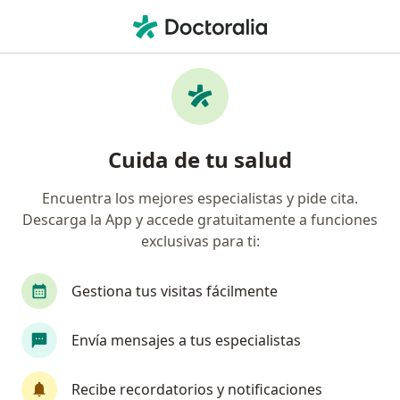
Men
Hipertensión Arterial • San Felipe, Valparaíso
Filtros
• 1
Previsión
Mapa
Especialistas en Hipertensión arterial en
Cuida de tu salud
San Felipe
Encuentra los mejores especialistas y pide cita.
Descarga la App y accede gratuitamente a funciones
¿Qué especialidad estás buscando?
exclusivas para ti:
Nutricionista
Médico general
Gestiona tus visitas fácilmente
Acupunturista
Cardiólogo
Envía mensajes a tus especialistas
Cirujano general
Ver más
Recibe recordatorios y notificaciones