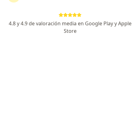
4.8 y 4.9 de valoración media en Google Play y Apple
Store
Dr. Gustavo Espinosa Vergara
·
Ver más
Pediatra, Cardiólogo
198 opiniones
Merced 565 Of. 303, San Felipe
•
Mapa
Dr. Gustavo Espinosa Vergara
Cardiología Pediátrica
$40.000
Este especialista no ofrece reserva de cita en línea en esta dirección.
Solicita una cita