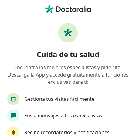
Men
Helicobacter Pylori • Lo Barnechea, Metropolitana de Santiago
Filtros
• 1
Previsión
Mapa
Especialistas en Helicobacter pylori en Lo
Cuida de tu salud
Barnechea
Encuentra los mejores especialistas y pide cita.
Descarga la App y accede gratuitamente a funciones
¿Qué especialidad estás buscando?
exclusivas para ti:
Gastroenterólogo
Médico general
Interni
Gestiona tus visitas fácilmente
Envía mensajes a tus especialistas
Recibe recordatorios y notificaciones