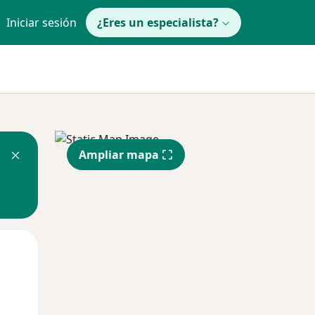
Iniciar sesión
¿Eres un especialista?
Ampliar mapa
Mar
Mié
Jue
11 Ago
12 Ago
13 Ago