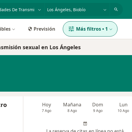
dad, enfermedad o nombre
ciudad o comuna
ibles
Previsión
Más filtros
•
1
nsmisión sexual en Los Ángeles
tro
Hoy
Mañana
Dom
Lun
7 Ago
8 Ago
9 Ago
10 Ago
La reserva de citas en línea no está