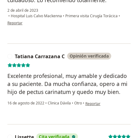
cuidadoso. Lo recomiendo totalmente.
2 de abril de 2023
•
Hospital Luis Calvo Mackenna
•
Primera visita Cirugía Torácica
•
en opinión del usuario Cynthia Torres
Reportar
Tatiana Carrazana C
Opinión verificada
T
Excelente profesional, muy amable y dedicado
a su paciente. Da mucha confianza, opero a mi
hijo de pectus carinatum y quedo muy bien.
en opinión del usuario Tatiana
16 de agosto de 2022
•
Clinica Dávila
•
Otro
•
Reportar
Lissette
Cita verificada
L