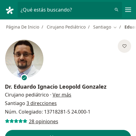
Men
¿Qué estás buscando?
Página De Inicio
Cirujano Pediátrico
Santiago
Eduar
Cambiar de
Dr.
Eduardo Ignacio Leopold Gonzalez
sobre las especializaciones
Cirujano pediátrico
·
Ver más
Santiago
3 direcciones
Núm. Colegiado: 13718281-5 24.000-1
28 opiniones