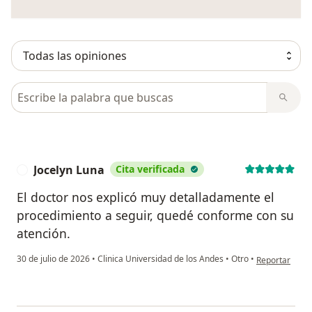
Busca en opiniones
Jocelyn Luna
Cita verificada
J
El doctor nos explicó muy detalladamente el
procedimiento a seguir, quedé conforme con su
atención.
en opinión del
30 de julio de 2026
•
Clinica Universidad de los Andes
•
Otro
•
Reportar