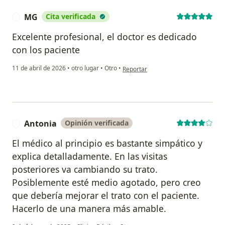
MG
Cita verificada
M
Excelente profesional, el doctor es dedicado
con los paciente
en opinión del usuario MG
11 de abril de 2026
•
otro lugar
•
Otro
•
Reportar
Antonia
Opinión verificada
A
El médico al principio es bastante simpático y
explica detalladamente. En las visitas
posteriores va cambiando su trato.
Posiblemente esté medio agotado, pero creo
que debería mejorar el trato con el paciente.
Hacerlo de una manera más amable.
en opinión del usuario Antonia