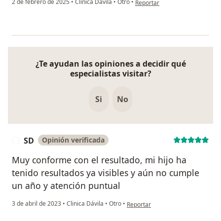
2 de febrero de 2025
•
Clinica Dávila
•
Otro
•
Reportar
¿Te ayudan las opiniones a decidir qué
especialistas visitar?
Si
No
SD
Opinión verificada
S
Muy conforme con el resultado, mi hijo ha
tenido resultados ya visibles y aún no cumple
un año y atención puntual
en opinión del usuario SD
3 de abril de 2023
•
Clinica Dávila
•
Otro
•
Reportar