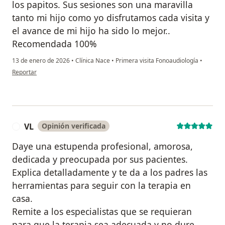
los papitos. Sus sesiones son una maravilla
tanto mi hijo como yo disfrutamos cada visita y
el avance de mi hijo ha sido lo mejor..
Recomendada 100%
13 de enero de 2026
•
Clínica Nace
•
Primera visita Fonoaudiología
•
en opinión del usuario Angelica
Reportar
VL
Opinión verificada
V
Daye una estupenda profesional, amorosa,
dedicada y preocupada por sus pacientes.
Explica detalladamente y te da a los padres las
herramientas para seguir con la terapia en
casa.
Remite a los especialistas que se requieran
para que la terapia sea adecuada y no dure