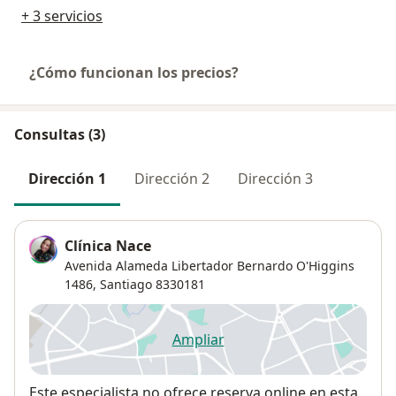
+ 3 servicios
¿Cómo funcionan los precios?
Consultas (3)
Dirección 1
Dirección 2
Dirección 3
Clínica Nace
Avenida Alameda Libertador Bernardo O'Higgins
1486,
Santiago
8330181
Ampliar
se abre en una nueva pestañ
Disponibilidad
Este especialista no ofrece reserva online en esta