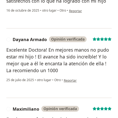
satisfechos con lo que ha logrado con mi hijo
en opinión del usuario Keilis Garc
16 de octubre de 2025
•
otro lugar
•
Otro
•
Reportar
Dayana Armado
Opinión verificada
D
Excelente Doctora! En mejores manos no pudo
estar mi hijo ! El avance ha sido increíble! Y lo
mejor que a él le encanta la atención de ella !
La recomiendo un 1000
en opinión del usuario Dayana Arma
25 de julio de 2025
•
otro lugar
•
Otro
•
Reportar
Maximiliano
Opinión verificada
M