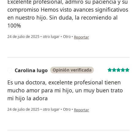
Excelente profesional, admiro su paciencia y su
compromiso Hemos visto avances significativos
en nuestro hijo. Sin duda, la recomiendo al
100%
en opinión del usuario Maximiliano
24 de julio de 2025
•
otro lugar
•
Otro
•
Reportar
Carolina lugo
Opinión verificada
C
Es una doctora, excelente profesional tienen
mucho amor para mi hijo, un muy buen trato
mi hijo la adora
en opinión del usuario Carolina lugo
24 de julio de 2025
•
otro lugar
•
Otro
•
Reportar