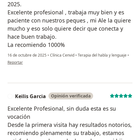
2025.
Excelente profesional , trabaja muy bien y es
paciente con nuestros peques , mi Ale la quiere
mucho y eso solo quiere decir que conecta y
hace buen trabajo.
La recomiendo 1000%
16 de octubre de 2025
•
Clínica Cenvid
•
Terapia del habla y lenguaje
•
en opinión del usuario Yanniely Pacheco
Reportar
Keilis Garcia
Opinión verificada
K
Excelente Profesional, sin duda esta es su
vocación
Desde la primera visita hay resultados notorios,
recomiendo plenamente su trabajo, estamos