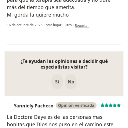
más del tiempo que amerita.
Mi gorda la quiere mucho
en opinión del usuario VL
16 de octubre de 2025
•
otro lugar
•
Otro
•
Reportar
¿Te ayudan las opiniones a decidir qué
especialistas visitar?
Si
No
Yanniely Pacheco
Opinión verificada
Y
La Doctora Daye es de las personas mas
bonitas que Dios nos puso en el camino este