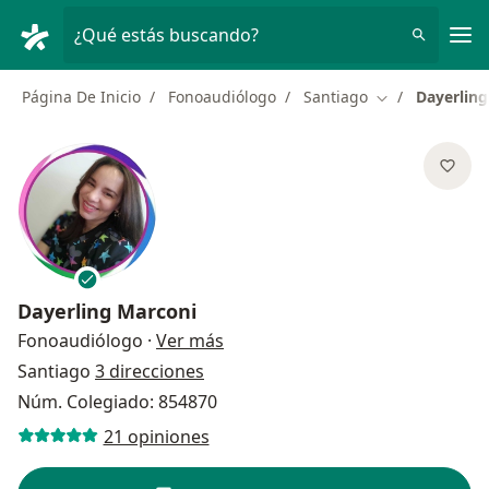
Men
¿Qué estás buscando?
Página De Inicio
Fonoaudiólogo
Santiago
Dayerling
Cambiar de ci
Dayerling Marconi
sobre las especializaciones
Fonoaudiólogo
·
Ver más
Santiago
3 direcciones
Núm. Colegiado: 854870
21 opiniones