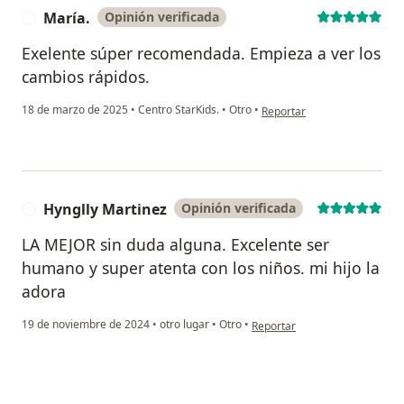
María.
Opinión verificada
M
Exelente súper recomendada. Empieza a ver los
cambios rápidos.
en opinión del usuario María
18 de marzo de 2025
•
Centro StarKids.
•
Otro
•
Reportar
Hynglly Martinez
Opinión verificada
H
LA MEJOR sin duda alguna. Excelente ser
humano y super atenta con los niños. mi hijo la
adora
en opinión del usuario Hynglly
19 de noviembre de 2024
•
otro lugar
•
Otro
•
Reportar