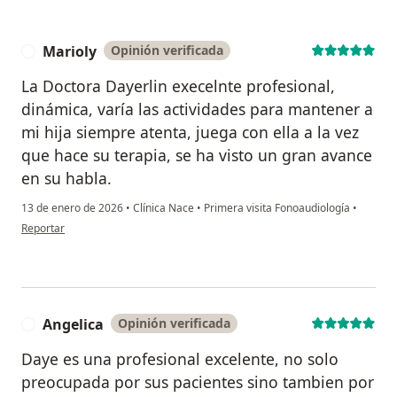
Marioly
Opinión verificada
M
La Doctora Dayerlin execelnte profesional,
dinámica, varía las actividades para mantener a
mi hija siempre atenta, juega con ella a la vez
que hace su terapia, se ha visto un gran avance
en su habla.
13 de enero de 2026
•
Clínica Nace
•
Primera visita Fonoaudiología
•
en opinión del usuario Marioly
Reportar
Angelica
Opinión verificada
A
Daye es una profesional excelente, no solo
preocupada por sus pacientes sino tambien por