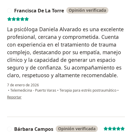
Francisca De La Torre
Opinión verificada
F
La psicóloga Daniela Alvarado es una excelente
profesional, cercana y comprometida. Cuenta
con experiencia en el tratamiento de trauma
complejo, destacando por su empatía, manejo
clínico y la capacidad de generar un espacio
seguro y de confianza. Su acompañamiento es
claro, respetuoso y altamente recomendable.
7 de enero de 2026
•
Telemedicina - Puerto Varas
•
Terapia para estrés postraumático
•
en opinión del usuario Francisca De La Torre
Reportar
Bárbara Campos
Opinión verificada
B