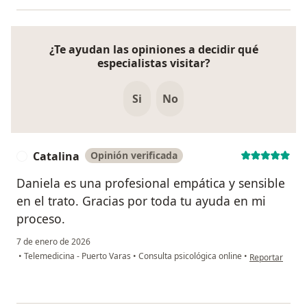
¿Te ayudan las opiniones a decidir qué
especialistas visitar?
Si
No
Catalina
Opinión verificada
C
Daniela es una profesional empática y sensible
en el trato. Gracias por toda tu ayuda en mi
proceso.
7 de enero de 2026
en opinión del 
•
Telemedicina - Puerto Varas
•
Consulta psicológica online
•
Reportar