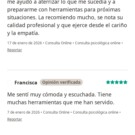
me ayudó a aterrizar lo que me sucedía y a
prepararme con herramientas para próximas
situaciones. La recomiendo mucho, se nota su
calidad profesional y que ejerce desde el cariño
y la empatía.
17 de enero de 2026
•
Consulta Online
•
Consulta psicológica online
•
en opinión del usuario Rosario
Reportar
Francisca
Opinión verificada
F
Me sentí muy cómoda y escuchada. Tiene
muchas herramientas que me han servido.
7 de enero de 2026
•
Consulta Online
•
Consulta psicológica online
•
en opinión del usuario Francisca
Reportar