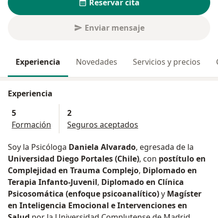
Reservar cita
Enviar mensaje
Experiencia
Novedades
Servicios y precios
Experiencia
5
2
Formación
Seguros aceptados
Soy la Psicóloga
Daniela Alvarado
, egresada de la
Universidad Diego Portales (Chile)
, con
postítulo en
Complejidad en Trauma Complejo
,
Diplomado en
Terapia Infanto-Juvenil
,
Diplomado en Clínica
Psicosomática (enfoque psicoanalítico)
y
Magíster
en Inteligencia Emocional e Intervenciones en
Salud
por la Universidad Complutense de Madrid.