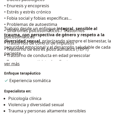
• Enuresis y encopresis
• Estrés y estrés crónico
• Fobia social y fobias específicas
• Problemas de autoestima
Trabajo desde un enfoque
integral, sensible al
• Síndromes psicosomáticos / Trastornos
trauma, con perspectiva de género y respeto a la
psicosomáticos
diversidad sexual
, priorizando siempre el bienestar, la
• Trastornos de control de impulsos
seguridad emocional y el desarrollo saludable de cada
• Trastorno de estrés postraumático (TEPT)
paciente.
• Trastorno de conducta en edad preescolar
• Trastorno negativista desafiante
Sobre mí
ver más
• Trastornos de la conducta
Enfoque terapéutico
• Trastornos del ánimo y trastorno del estado de
ánimo
Experiencia somática
• Trastornos en la infancia y adolescencia
Especialista en:
• Problemas de comportamiento y relación con los
Psicología clínica
hijos
Violencia y diversidad sexual
• Desarrollo infantil
Trauma y personas altamente sensibles
• Depresión