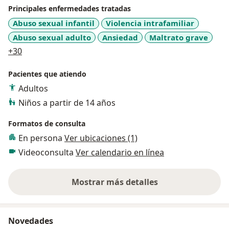
• Trastornos adaptativos
Principales enfermedades tratadas
• Trastornos de ansiedad
Abuso sexual infantil
Violencia intrafamiliar
• Trastorno por déficit de atención con hiperactividad
Abuso sexual adulto
Ansiedad
Maltrato grave
(TDAH)
a11y_sr_more_diseases
+30
• Déficit atencional
• Crisis de pánico
Pacientes que atiendo
Adultos
Niños a partir de 14 años
Formatos de consulta
En persona
Ver ubicaciones (1)
Videoconsulta
Ver calendario en línea
Mostrar más detalles
sobre la experiencia
Novedades