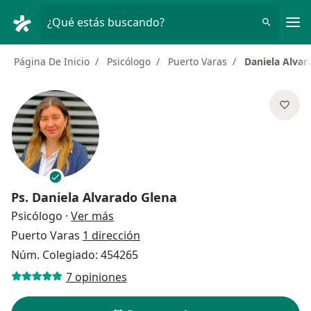
Men
¿Qué estás buscando?
Página De Inicio
Psicólogo
Puerto Varas
Daniela Alvar
Ps.
Daniela Alvarado Glena
sobre las especializaciones
Psicólogo
·
Ver más
Puerto Varas
1 dirección
Núm. Colegiado: 454265
7 opiniones