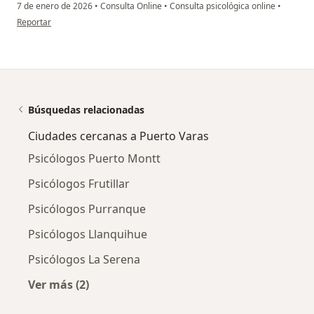
7 de enero de 2026
•
Consulta Online
•
Consulta psicológica online
•
en opinión del usuario Cv
Reportar
Búsquedas relacionadas
Ciudades cercanas a Puerto Varas
Psicólogos Puerto Montt
Psicólogos Frutillar
Psicólogos Purranque
Psicólogos Llanquihue
Psicólogos La Serena
Ver más (2)
Más en esta categoría: Ciudades cercanas a P