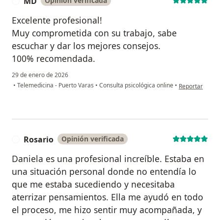
MD
Opinión verificada
M
Excelente profesional!
Muy comprometida con su trabajo, sabe
escuchar y dar los mejores consejos.
100% recomendada.
29 de enero de 2026
en opinión del
•
Telemedicina - Puerto Varas
•
Consulta psicológica online
•
Reportar
Rosario
Opinión verificada
R
Daniela es una profesional increíble. Estaba en
una situación personal donde no entendía lo
que me estaba sucediendo y necesitaba
aterrizar pensamientos. Ella me ayudó en todo
el proceso, me hizo sentir muy acompañada, y