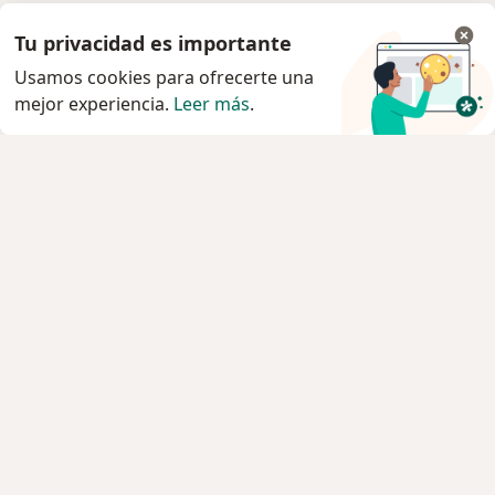
Tu privacidad es importante
Usamos cookies para ofrecerte una
mejor experiencia.
Leer más
.
Servicio
Condiciones Generales de Contratación
Politica privacidad pacientes
Política privacidad profesionales
Política cookies
Quiénes somos
Empleos
Nuevas posiciones
Contacto
Para los pacientes
Especialistas
Clínicas