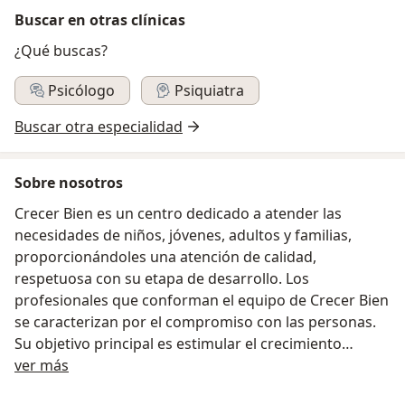
Buscar en otras clínicas
¿Qué buscas?
Psicólogo
Psiquiatra
Buscar otra especialidad
Sobre nosotros
Crecer Bien es un centro dedicado a atender las
necesidades de niños, jóvenes, adultos y familias,
proporcionándoles una atención de calidad,
respetuosa con su etapa de desarrollo. Los
profesionales que conforman el equipo de Crecer Bien
se caracterizan por el compromiso con las personas.
Su objetivo principal es estimular el crecimiento
sobre nosotros
armónico y positivo de los individuos.Contamos con
ver más
sucursales en Las Condes y Maipú