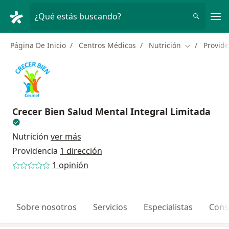
Men
¿Qué estás buscando?
Página De Inicio
Centros Médicos
Nutrición
Provide
Cambiar de 
Crecer Bien Salud Mental Integral Limitada
Nutrición
ver más
Providencia
1 dirección
1 opinión
Sobre nosotros
Servicios
Especialistas
Cons