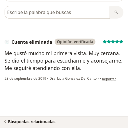
Busca en opiniones
Cuenta eliminada
Opinión verificada
Me gustó mucho mi primera visita. Muy cercana.
Se dio el tiempo para escucharme y aconsejarme.
Me seguiré atendiendo con ella.
en opinión del u
23 de septiembre de 2019
•
Dra. Livia Gonzalez Del Canto
•
•
Reportar
Búsquedas relacionadas