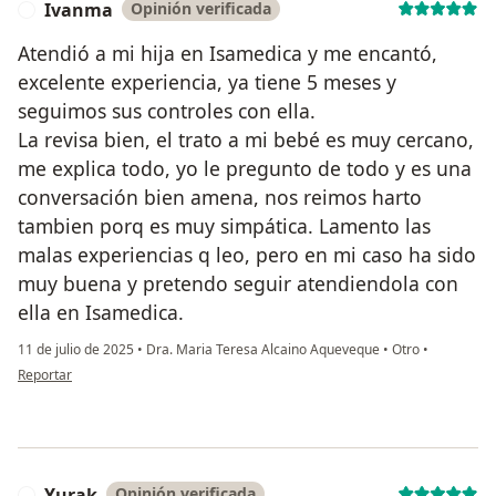
Ivanma
Opinión verificada
I
Atendió a mi hija en Isamedica y me encantó,
excelente experiencia, ya tiene 5 meses y
seguimos sus controles con ella.
La revisa bien, el trato a mi bebé es muy cercano,
me explica todo, yo le pregunto de todo y es una
conversación bien amena, nos reimos harto
tambien porq es muy simpática. Lamento las
malas experiencias q leo, pero en mi caso ha sido
muy buena y pretendo seguir atendiendola con
ella en Isamedica.
11 de julio de 2025
•
Dra. Maria Teresa Alcaino Aqueveque
•
Otro
•
en opinión del usuario Ivanma
Reportar
Yurak
Opinión verificada
Y