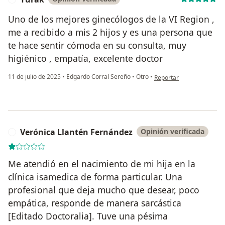
Uno de los mejores ginecólogos de la VI Region ,
me a recibido a mis 2 hijos y es una persona que
te hace sentir cómoda en su consulta, muy
higiénico , empatía, excelente doctor
en opinión del usuario Yu
11 de julio de 2025
•
Edgardo Corral Sereño
•
Otro
•
Reportar
Verónica Llantén Fernández
Opinión verificada
V
Me atendió en el nacimiento de mi hija en la
clínica isamedica de forma particular. Una
profesional que deja mucho que desear, poco
empática, responde de manera sarcástica
[Editado Doctoralia]. Tuve una pésima