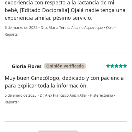
experiencia con respecto a la lactancia de mi
bebé, [Editado Doctoralia] Ojalá nadie tenga una
experiencia similar, pésimo servicio.
6 de marzo de 2025
•
Dra. Maria Teresa Alcaino Aqueveque
•
Otro
•
en opinión del usuario Verónica Llantén Fernández
Reportar
Gloria Flores
Opinión verificada
G
Muy buen Ginecólogo, dedicado y con paciencia
para explicar toda la información.
5 de enero de 2025
•
Dr. Alex Francisco Anich Allel
•
Histerectomía
•
en opinión del usuario Gloria Flores
Reportar