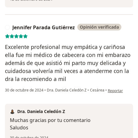
Jennifer Parada Gutiérrez
Opinión verificada
J
Excelente profesional muy empática y cariñosa
ella fue mi médico de cabecera con mi embarazo
además de que asistió mi parto muy delicada y
cuidadosa volvería mil veces a atenderme con la
dra la recomiendo a mil
en opinión del us
30 de octubre de 2024
•
Dra. Daniela Celedón Z
•
Cesárea
•
Reportar
Dra. Daniela Celedón Z
Muchas gracias por tu comentario
Saludos
30 de octubre de 2024