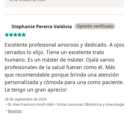
Stephanie Pereira Valdivia
Opinión verificada
S
Excelente profesional amoroso y dedicado. A ojos
cerrados lo elijo. Tiene un excelente trato
humano. Es un máster de máster. Ojalá varios
profesionales de la salud fueran como él. Más
que recomendable porque brinda una atención
personalizada y cómoda para una como paciente.
Le tengo un gran aprecio!
28 de septiembre de 2024
•
Dr. Alex Francisco Anich Allel
•
Visitas sucesivas Obstetricia y Ginecología
en opinión del usuario Stephanie Pereira Valdivia
•
Reportar