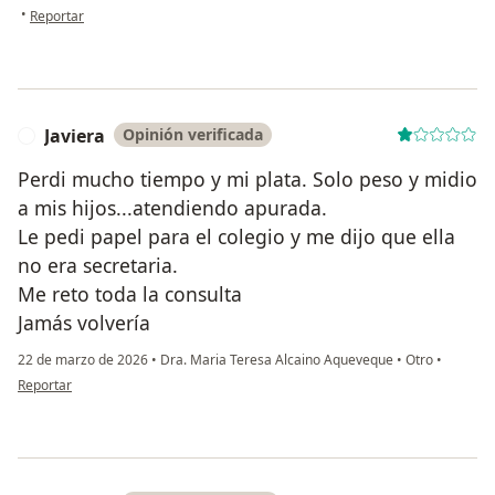
en opinión del usuario J M
•
Reportar
Javiera
Opinión verificada
J
Perdi mucho tiempo y mi plata. Solo peso y midio
a mis hijos...atendiendo apurada.
Le pedi papel para el colegio y me dijo que ella
no era secretaria.
Me reto toda la consulta
Jamás volvería
22 de marzo de 2026
•
Dra. Maria Teresa Alcaino Aqueveque
•
Otro
•
en opinión del usuario Javiera
Reportar