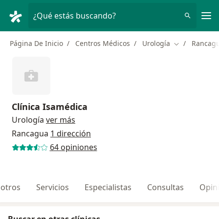
Men
¿Qué estás buscando?
Página De Inicio
Centros Médicos
Urología
Rancag
Cambiar de c
Clínica Isamédica
Urología
ver más
Rancagua
1 dirección
64 opiniones
otros
Servicios
Especialistas
Consultas
Opin
Buscar en otras clínicas