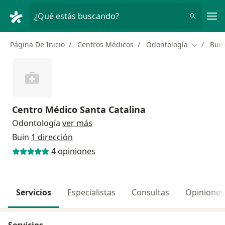
Men
¿Qué estás buscando?
Página De Inicio
Centros Médicos
Odontología
Bui
Cambiar d
Centro Médico Santa Catalina
Odontología
ver más
Buin
1 dirección
4 opiniones
Servicios
Especialistas
Consultas
Opiniones
Servicios