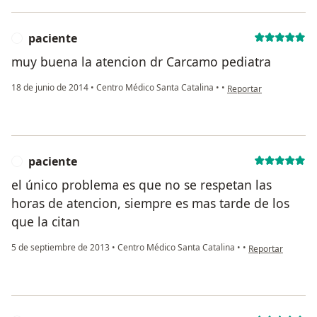
paciente
P
muy buena la atencion dr Carcamo pediatra
en opinión del usuario
18 de junio de 2014
•
Centro Médico Santa Catalina
•
•
Reportar
paciente
P
el único problema es que no se respetan las
horas de atencion, siempre es mas tarde de los
que la citan
en opinión del us
5 de septiembre de 2013
•
Centro Médico Santa Catalina
•
•
Reportar