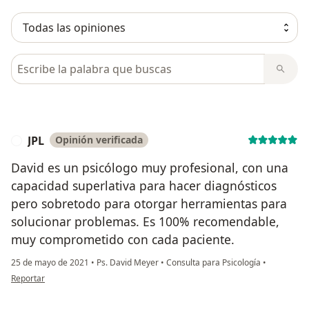
Busca en opiniones
JPL
Opinión verificada
J
David es un psicólogo muy profesional, con una
capacidad superlativa para hacer diagnósticos
pero sobretodo para otorgar herramientas para
solucionar problemas. Es 100% recomendable,
muy comprometido con cada paciente.
25 de mayo de 2021
•
Ps. David Meyer
•
Consulta para Psicología
•
en opinión del usuario JPL
Reportar