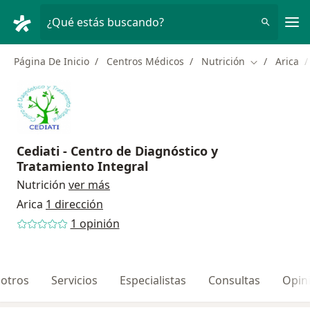
Men
¿Qué estás buscando?
Página De Inicio
Centros Médicos
Nutrición
Arica
Cambiar de 
Cediati - Centro de Diagnóstico y
Tratamiento Integral
Nutrición
ver más
Arica
1 dirección
1 opinión
otros
Servicios
Especialistas
Consultas
Opin