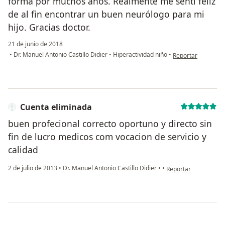
forma por muchos años. Realmente me sentí feliz
de al fin encontrar un buen neurólogo para mi
hijo. Gracias doctor.
21 de junio de 2018
en opinión del usu
•
Dr. Manuel Antonio Castillo Didier
•
Hiperactividad niño
•
Reportar
Cuenta eliminada
buen profecional correcto oportuno y directo sin
fin de lucro medicos com vocacion de servicio y
calidad
en opinión del usuar
2 de julio de 2013
•
Dr. Manuel Antonio Castillo Didier
•
•
Reportar