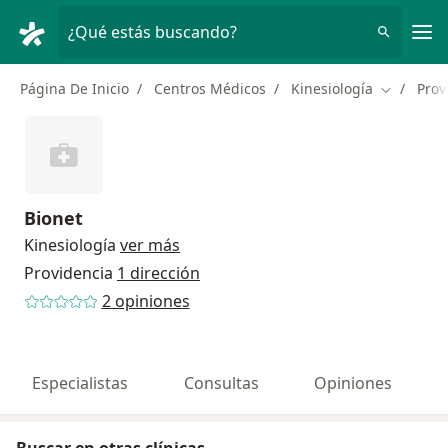
Men
¿Qué estás buscando?
Página De Inicio
Centros Médicos
Kinesiología
Prov
Cambiar d
Bionet
Kinesiología
ver más
Providencia
1 dirección
2 opiniones
Especialistas
Consultas
Opiniones
Buscar en otras clínicas