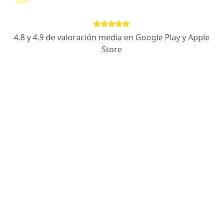
116 opiniones
Dirección
Online
4.8 y 4.9 de valoración media en Google Play y Apple
Store
Av. Vitacura 5900 - Ofic. 412, Vitacura
•
Mapa
Consulta privada Dr. Sergio Bernal
Acepta Boleta Reembolsable en todas las ISAPRES
Primera visita Cardiología
Este especialista no ofrece reserva de cita en línea en esta dirección.
Solicita una cita