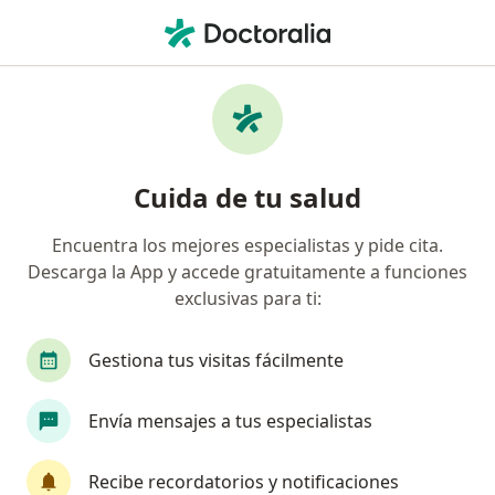
Men
Cardiólogo • Providencia, Metropolitana de Santiago
Filtros
Previsión:
Boleta Reembolsab
Cardiólogos recomendados de Boleta
Cuida de tu salud
Reembolsable en todas las ISAPRES en
Providencia
Encuentra los mejores especialistas y pide cita.
Descarga la App y accede gratuitamente a funciones
exclusivas para ti:
Gestiona tus visitas fácilmente
Envía mensajes a tus especialistas
Dr. Sergio Bernal Bustos
Recibe recordatorios y notificaciones
Cardiólogo, Internista