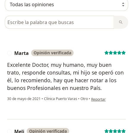
Busca en opiniones
Marta
Opinión verificada
M
Excelente Doctor, muy humano, muy buen
trato, responde consultas, mi hijo se operó con
él, lo recomiendo, hay que hacer notar a los
buenos Profesionales en nuestro País.
en opinión del usuario M
30 de mayo de 2021
•
Clínica Puerto Varas
•
Otro
•
Reportar
Meli
Opinión verificada
M