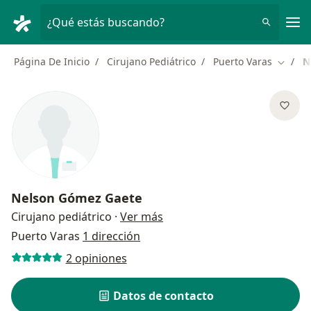
Men
¿Qué estás buscando?
Página De Inicio
Cirujano Pediátrico
Puerto Varas
N
Cambia
Nelson Gómez Gaete
sobre las especializaciones
Cirujano pediátrico
·
Ver más
Puerto Varas
1 dirección
2 opiniones
Datos de contacto