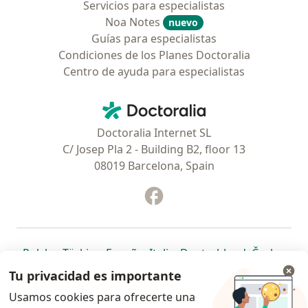
Servicios para especialistas
Noa Notes
nuevo
Guías para especialistas
Condiciones de los Planes Doctoralia
Centro de ayuda para especialistas
Contacto
Doctoralia - Página de inicio
Doctoralia Internet SL
C/ Josep Pla 2 - Building B2, floor 13
08019 Barcelona, Spain
Facebook
se abre en una nueva pest
se abre en una nueva pestaña
se abre en una nueva pestaña
se abre en una nueva pestaña
se abre en una nueva pes
se abre en 
se a
Polska
,
Türkiye
,
España
,
Italia
,
Deutschland
,
Česko
,
se abre en una nueva pestaña
se abre en una nueva pestaña
se abre en una nueva pestaña
se abre en una nueva p
se abre en 
se abr
Portugal
,
México
,
Chile
,
Brasil
,
Argentina
,
Perú
,
Tu privacidad es importante
se abre en una nueva pe
Colombia
Usamos cookies para ofrecerte una