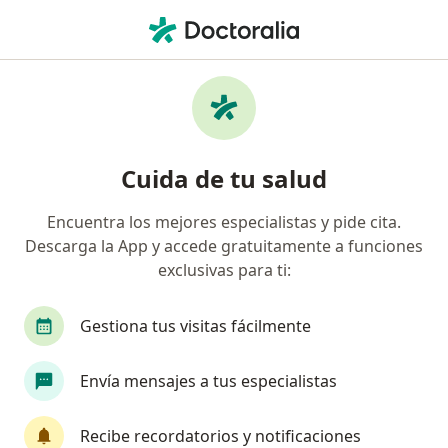
Men
Achs Asociación Chilena De Seguridad • Maipú, Metropolitana de Santiago
Página De Inicio
Maipú
Achs (Asociación Chilena De Seguridad)
Cuida de tu salud
Encuentra los mejores especialistas y pide cita.
Descarga la App y accede gratuitamente a funciones
exclusivas para ti:
Gestiona tus visitas fácilmente
Envía mensajes a tus especialistas
Recibe recordatorios y notificaciones