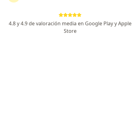
4.8 y 4.9 de valoración media en Google Play y Apple
No hemos encontrado ningún ACHS
Store
Asociación Chilena de Seguridad en Maipú,
Metropolitana de Santiago
Vuelve a buscar eliminando algún filtro:
Previsión
Servicio
Condiciones Generales de Contratación