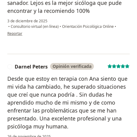
sanador. Lejos es la mejor sicóloga que pude
encontrar y la recomiendo 100%
3 de diciembre de 2025
•
Consultorio virtual (en línea)
•
Orientación Psicológica Online
•
en opinión del usuario Nayareth
Reportar
Darnel Peters
Opinión verificada
D
Desde que estoy en terapia con Ana siento que
mi vida ha cambiado, he superado situaciones
que creí que nunca podría . Sin dudas he
aprendido mucho de mi mismo y de como
enfrentar las problemáticas que se me han
presentado. Una excelente profesional y una
psicóloga muy humana.
26 de noviembre de 2025