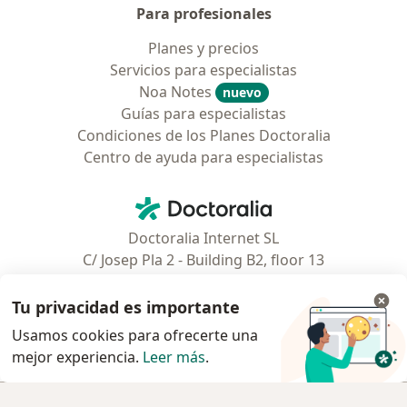
Para profesionales
Planes y precios
Servicios para especialistas
Noa Notes
nuevo
Guías para especialistas
Condiciones de los Planes Doctoralia
Centro de ayuda para especialistas
Contacto
Doctoralia - Página de inicio
Doctoralia Internet SL
C/ Josep Pla 2 - Building B2, floor 13
08019 Barcelona, Spain
Tu privacidad es importante
Facebook
se abre en una nueva pest
Usamos cookies para ofrecerte una
mejor experiencia.
Leer más
.
se abre en una nueva pestaña
se abre en una nueva pestaña
se abre en una nueva pestaña
se abre en una nueva pes
se abre en 
se a
Polska
,
Türkiye
,
España
,
Italia
,
Deutschland
,
Česko
,