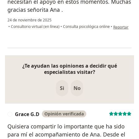
necesitan el apoyo en estos momentos. Muchas
gracias señorita Ana .
24 de noviembre de 2025
en opinión del
•
Consultorio virtual (en línea)
•
Consulta psicológica online
•
Reportar
¿Te ayudan las opiniones a decidir qué
especialistas visitar?
Si
No
Grace G.D
Opinión verificada
G
Quisiera compartir lo importante que ha sido
para mí el acompañamiento de Ana. Desde el