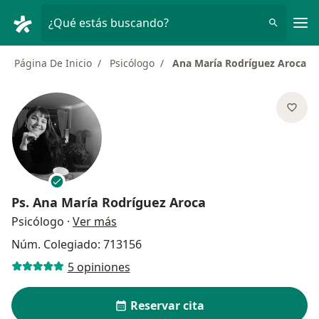
Men
¿Qué estás buscando?
Página De Inicio
Psicólogo
Ana María Rodríguez Aroca
Ps.
Ana María Rodríguez Aroca
sobre las especializaciones
Psicólogo
·
Ver más
Núm. Colegiado: 713156
5 opiniones
Reservar cita