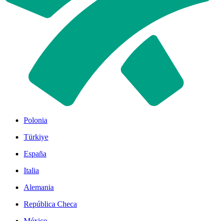
Polonia
Türkiye
España
Italia
Alemania
República Checa
México