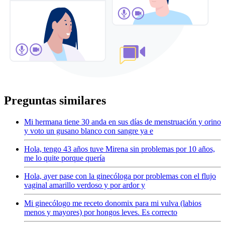
Preguntas similares
Mi hermana tiene 30 anda en sus días de menstruación y orino
y voto un gusano blanco con sangre ya e
Hola, tengo 43 años tuve Mirena sin problemas por 10 años,
me lo quite porque quería
Hola, ayer pase con la ginecóloga por problemas con el flujo
vaginal amarillo verdoso y por ardor y
Mi ginecólogo me receto donomix para mi vulva (labios
menos y mayores) por hongos leves. Es correcto