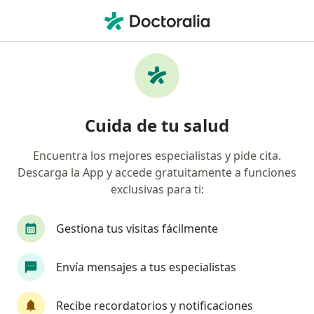
Men
¿Qué estás buscando?
Página De Inicio
Psicólogo
Rancagua
Paola Scarfó
Cuida de tu salud
Encuentra los mejores especialistas y pide cita.
Descarga la App y accede gratuitamente a funciones
exclusivas para ti:
Ps.
Paola Scarfó
sobre las especializaciones
Psicólogo
·
Ver más
Gestiona tus visitas fácilmente
Rancagua
1 dirección
Núm. Colegiado: 827342
Envía mensajes a tus especialistas
5 opiniones
Recibe recordatorios y notificaciones