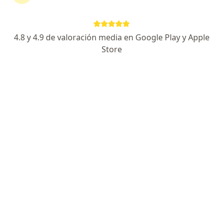
Reservar cita
Enviar mensaje
4.8 y 4.9 de valoración media en Google Play y Apple
Store
Experiencia
Novedades
Servicios y precios
Experiencia
5
2
Formación
Seguros aceptados
Soy psicóloga clínica con 15 años de experiencia.
Trabajo con niños y adultos.
A lo largo de mi formación he ido incorporando
distintas herramientas para acompañar a las personas
que atiendo.