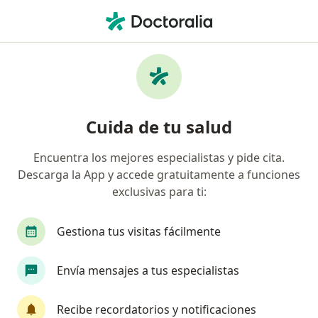
Men
¿Qué estás buscando?
Página De Inicio
Cirujano General
Coquimbo
Marce
Cambiar de
Cuida de tu salud
Encuentra los mejores especialistas y pide cita.
Descarga la App y accede gratuitamente a funciones
exclusivas para ti:
Dr.
Marcelo Domingo Barra Muñoz
sobre las especializaciones
Cirujano general
·
Ver más
Gestiona tus visitas fácilmente
Coquimbo
3 direcciones
Núm. Colegiado: 12464495-K
Envía mensajes a tus especialistas
23 opiniones
Recibe recordatorios y notificaciones