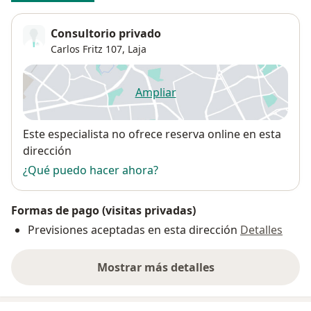
Consultorio privado
Carlos Fritz 107,
Laja
Ampliar
se abre en una nueva pestañ
Disponibilidad
Este especialista no ofrece reserva online en esta
dirección
¿Qué puedo hacer ahora?
Formas de pago (visitas privadas)
Previsiones aceptadas en esta dirección
Detalles
Mostrar más detalles
sobre la dirección