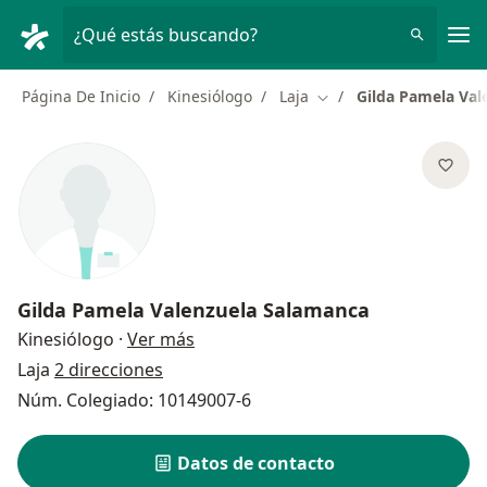
Men
¿Qué estás buscando?
Página De Inicio
Kinesiólogo
Laja
Gilda Pamela Val
Cambiar de ciudad
Gilda Pamela Valenzuela Salamanca
sobre las especializaciones
Kinesiólogo
·
Ver más
Laja
2 direcciones
Núm. Colegiado: 10149007-6
Datos de contacto