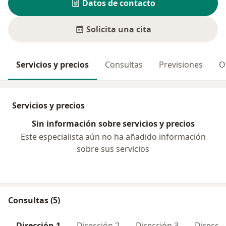
Datos de contacto
Solicita una cita
Servicios y precios
Consultas
Previsiones
O
Servicios y precios
Sin información sobre servicios y precios
Este especialista aún no ha añadido información
sobre sus servicios
Consultas (5)
Dirección 1
Dirección 2
Dirección 3
Direcció