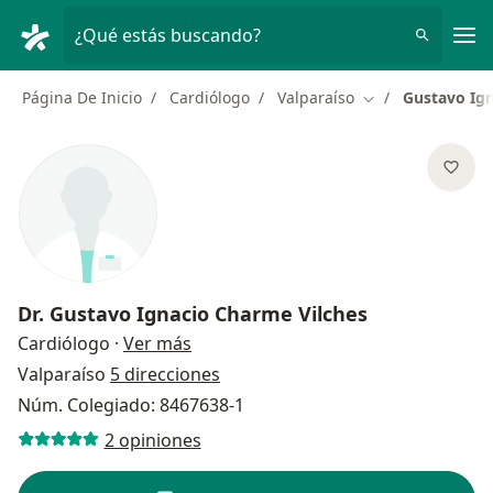
Men
¿Qué estás buscando?
Página De Inicio
Cardiólogo
Valparaíso
Gustavo Ign
Cambiar de ciud
Dr.
Gustavo Ignacio Charme Vilches
sobre las especializaciones
Cardiólogo
·
Ver más
Valparaíso
5 direcciones
Núm. Colegiado: 8467638-1
2 opiniones