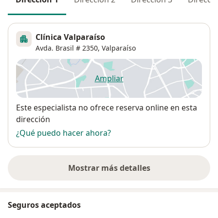
Clínica Valparaíso
Avda. Brasil # 2350,
Valparaíso
Ampliar
se abre en una nueva pestañ
Disponibilidad
Este especialista no ofrece reserva online en esta
dirección
¿Qué puedo hacer ahora?
Mostrar más detalles
sobre la dirección
Seguros aceptados